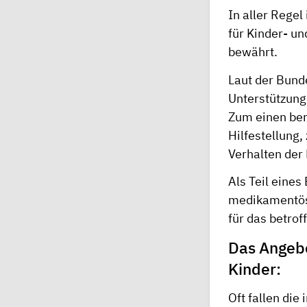
In aller Regel
für Kinder- u
bewährt.
Laut der Bunde
Unterstützung
Zum einen benö
Hilfestellung
Verhalten der
Als Teil eine
medikamentöse
für das betrof
Das Angebo
Kinder:
Oft fallen die