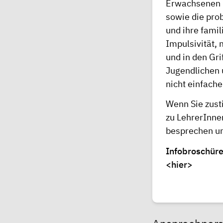
Erwachsenen 
sowie die pro
und ihre fami
Impulsivität,
und in den Gr
Jugendlichen 
nicht einfach
Wenn Sie zust
zu LehrerInne
besprechen un
Infobroschüre
<hier>