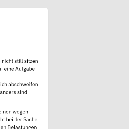
icht still sitzen
uf eine Aufgabe
rlich abschweifen
oanders sind
 einen wegen
cht bei der Sache
chen Belastungen