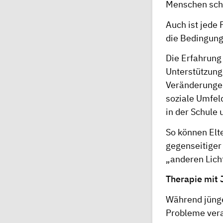
Menschen schn
Auch ist jede 
die Bedingung
Die Erfahrung 
Unterstützung
Veränderungen
soziale Umfel
in der Schule 
So können Elt
gegenseitiger
„anderen Lich
Therapie mit
Während jünge
Probleme vera