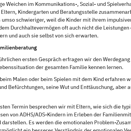
ge Weichen im Kommunikations-, Sozial- und Spielverhal
Eltern, Kindergarten und Beratungsstelle zusammenarb
 umso schwieriger, weil die Kinder mit ihrem impulsiven
m Durchhaltevermögen oft auch nicht die Leistungen e
tern und auch sie selbst von sich erwarten.
amilienberatung
ührlichen ersten Gespräch erfragen wir den Werdegang
ebenssituation der gesamten Familie kennen lernen.
beim Malen oder beim Spielen mit dem Kind erfahren w
und Befürchtungen, seine Wut und Enttäuschung, aber a
sten Termin besprechen wir mit Eltern, wie sich die typ
sen von ADHS/ADS-Kindern im Erleben der Familienmit
d darstellen. Es werden die emotionalen Problem-Zu
 ermöglicht ein besseres Verständnis der emotionalen Ve