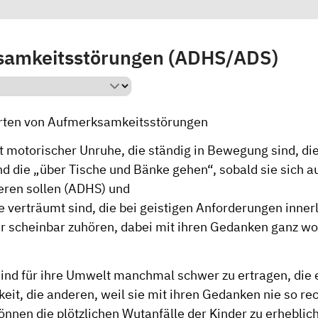
samkeitsstörungen (ADHS/ADS)
Arten von Aufmerksamkeitsstörungen
t motorischer Unruhe, die ständig in Bewegung sind, die n
d die „über Tische und Bänke gehen“, sobald sie sich a
eren sollen (ADHS) und
ie verträumt sind, die bei geistigen Anforderungen inne
ur scheinbar zuhören, dabei mit ihren Gedanken ganz w
sind für ihre Umwelt manchmal schwer zu ertragen, die
keit, die anderen, weil sie mit ihren Gedanken nie so re
önnen die plötzlichen Wutanfälle der Kinder zu erhebli