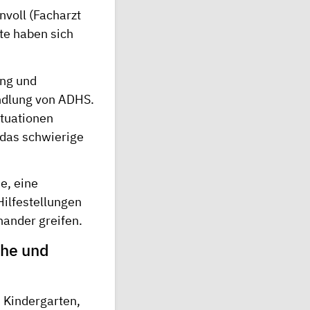
nvoll (Facharzt
te haben sich
ung und
andlung von ADHS.
ituationen
 das schwierige
e, eine
ilfestellungen
nander greifen.
che und
m Kindergarten,