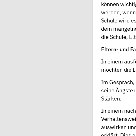
können wichti
werden, wenn 
Schule wird es
dem mangelnde
die Schule, El
Eltern- und F
In einem ausf
möchten die L
Im Gespräch, 
seine Ängste 
Stärken.
In einem näch
Verhaltenswei
auswirken un
erklärt. Dies