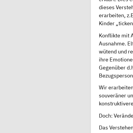
dieses Verste
erarbeiten, z.
Kinder „ticke
Konflikte mit
Ausnahme. Elte
wütend und re
ihre Emotione
Gegenüber d.h
Bezugspersone
Wir erarbeiten
souveräner un
konstruktiver
Doch: Veränder
Das Verstehen