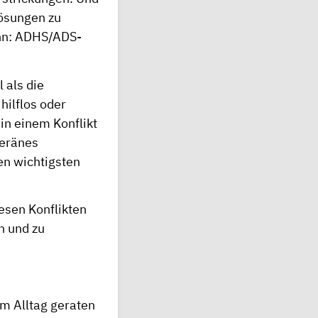
Lösungen zu
Denn: ADHS/ADS-
 als die
hilflos oder
in einem Konflikt
veränes
en wichtigsten
iesen Konflikten
n und zu
m Alltag geraten