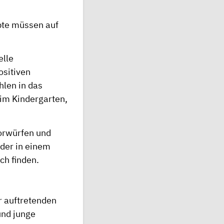
epte müssen auf
elle
ositiven
hlen in das
 im Kindergarten,
Vorwürfen und
eder in einem
ch finden.
r auftretenden
und junge