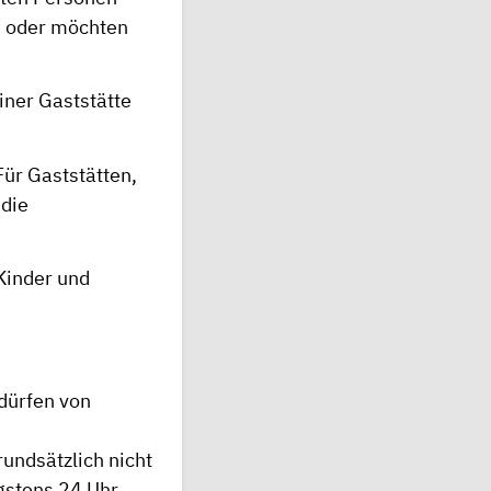
en oder möchten
iner Gaststätte
Für Gaststätten,
 die
Kinder und
 dürfen von
undsätzlich nicht
ngstens 24 Uhr