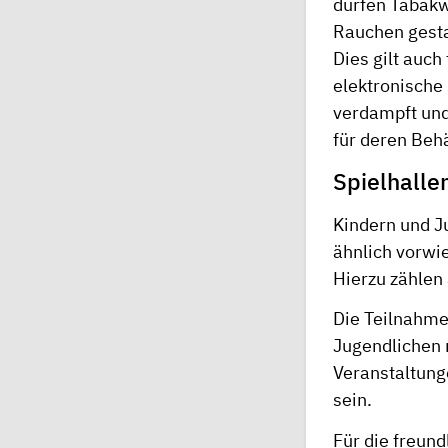
dürfen Tabakw
Rauchen gesta
Dies gilt auch
elektronische 
verdampft und
für deren Behä
Spielhalle
Kindern und Ju
ähnlich vorwi
Hierzu zählen 
Die Teilnahme 
Jugendlichen 
Veranstaltung
sein.
Für die freun