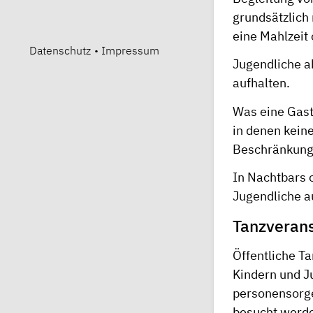
grundsätzlich 
eine Mahlzeit
Datenschutz
•
Impressum
Jugendliche ab
aufhalten.
Was eine Gasts
in denen kein
Beschränkunge
In Nachtbars 
Jugendliche a
Tanzveran
Öffentliche Ta
Kindern und J
personensorge
besucht werde