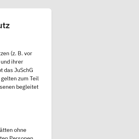
utz
en (z. B. vor
 und ihrer
bt das JuSchG
gelten zum Teil
senen begleitet
tätten ohne
gten Personen