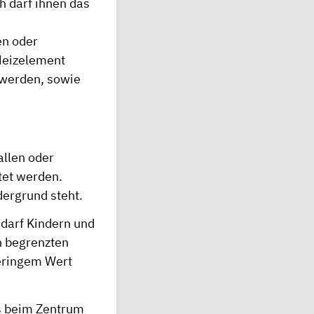
 darf ihnen das
en oder
 Heizelement
 werden, sowie
allen oder
tet werden.
dergrund steht.
 darf Kindern und
h begrenzten
geringem Wert
ns beim Zentrum