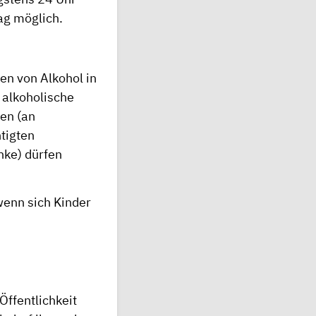
ag möglich.
en von Alkohol in
n alkoholische
en (an
tigten
nke) dürfen
wenn sich Kinder
Öffentlichkeit