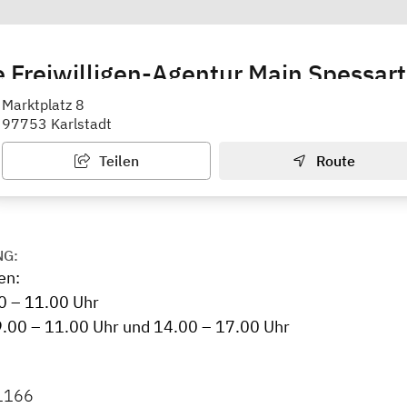
e Freiwilligen-Agentur Main Spessart
ber - Landratsamt Main-Spessart
Marktplatz 8
97753 Karlstadt
Teilen
Route
NG:
en:
0 – 11.00 Uhr
.00 – 11.00 Uhr und 14.00 – 17.00 Uhr
1166