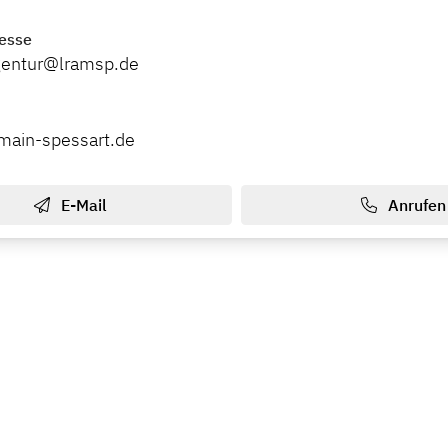
esse
agentur@lramsp.de
main-spessart.de
E-Mail
Anrufen