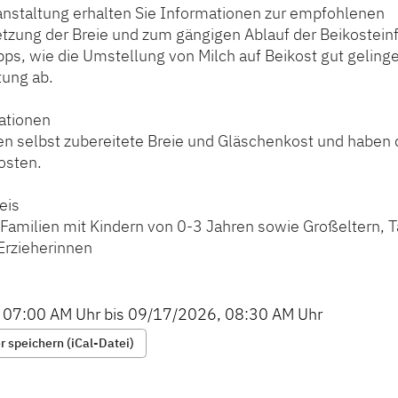
ranstaltung erhalten Sie Informationen zur empfohlenen
ung der Breie und zum gängigen Ablauf der Beikostein
pps, wie die Umstellung von Milch auf Beikost gut geling
tung ab.
ationen
en selbst zubereitete Breie und Gläschenkost und haben d
osten.
eis
/Familien mit Kindern von 0-3 Jahren sowie Großeltern, 
Erzieherinnen
,
07:00 AM
Uhr bis
09/17/2026
,
08:30 AM
Uhr
 speichern (iCal-Datei)