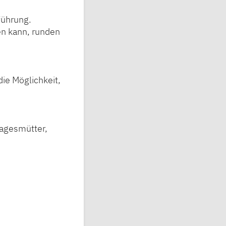
führung.
en kann, runden
ie Möglichkeit,
Tagesmütter,