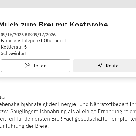
Milch zum Brei mit Kostprobe
hrung, Landwirtschaft und Forsten Schweinfurt
09/16/2026
BIS
09/17/2026
Familienstützpunkt Oberndorf
Kettlerstr. 5
Schweinfurt
Teilen
Route
NG
benshalbjahr steigt der Energie- und Nährstoffbedarf Ih
zw. Säuglingsmilchnahrung als alleinige Ernährung reich
Zeit reif für den ersten Brei! Fachgesellschaften empfehle
Einführung der Breie.